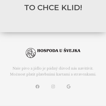
TO CHCE KLID!
Naše pivo a jídlo je pádný důvod nás navštívit.
Možnost platit platebními kartami a stravenkami.